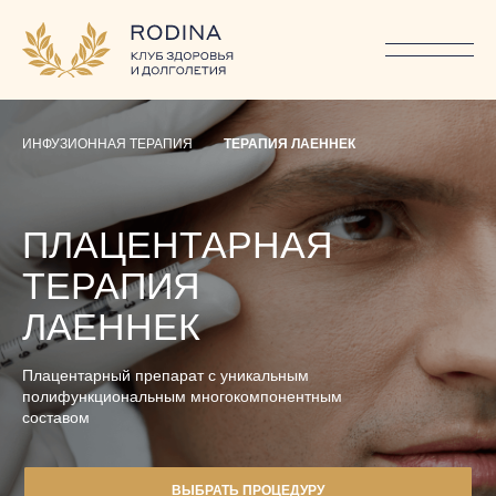
...
/
/
ГАТЫЙ КОМПОНЕНТНЫЙ
СТАВ ПЛАЦЕНТАРНОГО
РЕПАРАТА
ПОЗВОЛЯЕТ
ИНФУЗИОННАЯ ТЕРАПИЯ
ТЕРАПИЯ ЛАЕННЕК
ИСПОЛЬЗОВАТЬ ЕГО
РАЗЛИЧНЫХ ОБЛАСТЯХ
НИЧЕСКОЙ МЕДИЦИНЫ
ПЛАЦЕНТАРНАЯ
ТЕРАПИЯ
ЛАЕННЕК
АТЫЙ КОМПОНЕНТНЫЙ
ТАВ ПЛАЦЕНТАРНОГО
Плацентарный препарат с уникальным
ЕПАРАТА ПОЗВОЛЯЕТ
полифункциональным многокомпонентным
составом
СПОЛЬЗОВАТЬ ЕГО В
ЗЛИЧНЫХ ОБЛАСТЯХ
ВЫБРАТЬ ПРОЦЕДУРУ