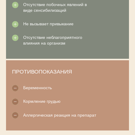
ЗАПИСЬ НА
Отсутствие побочных явлений в
ПРОЦЕДУРУ
виде сенсибилизаций
ПЛАЦЕНТАРНОЙ
Не вызывает привыкание
ТЕРАПИИ ЛАЕННЕК
Отсутствие неблагоприятного
влияния на организм
ЗАПИСАТЬСЯ
ЗАПИСАТЬСЯ
ЗАПИСАТЬСЯ
ПРОТИВОПОКАЗАНИЯ
ЗАПИСАТЬСЯ
Беременность
Кормление грудью
2 мл
4 мл
от 30 ми
от 30 
Аллергическая реакция на препарат
6 мл
от 30
8 мл
2 мл
от 
от 
4 мл
от